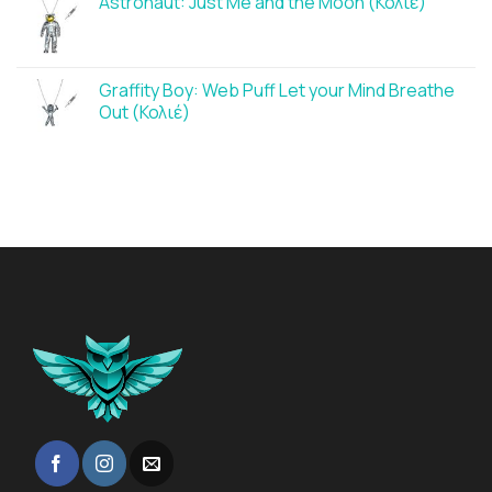
Astronaut: Just Me and the Moon (Κολιέ)
Graffity Boy: Web Puff Let your Mind Breathe
Out (Κολιέ)