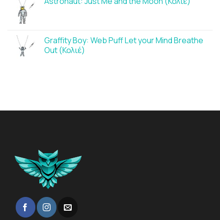
Astronaut: Just Me and the Moon (Κολιέ)
Graffity Boy: Web Puff Let your Mind Breathe
Out (Κολιέ)