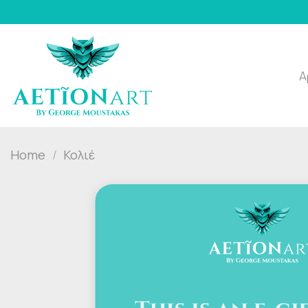
Skip
to
content
Α
Home
/
Κολιέ