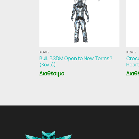
ΚΟΛΙΈ
ΚΟΛΙΈ
Bull: BSDM Open to New Terms?
Croco
(Κολιέ)
Heart
Διαθέσιμο
Διαθ