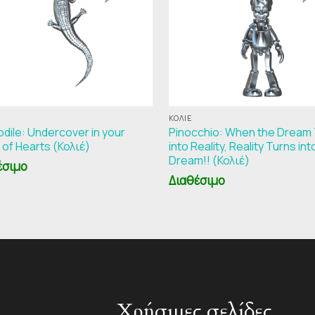
ΚΟΛΙΈ
dile: Undercover in your
Pinocchio: When the Dream
 of Hearts (Κολιέ)
into Reality, Reality Turns int
Dream!! (Κολιέ)
έσιμο
Διαθέσιμο
Χρήσιμες σελίδες