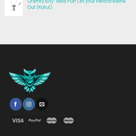
Graffity Boy: Web Puff Let your Mind Breathe
Out (Κολιέ)