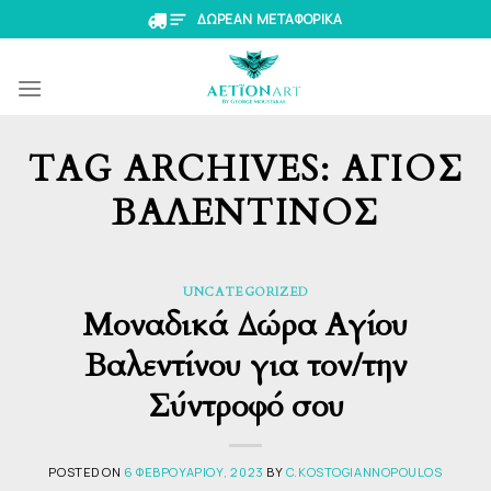
Skip
ΔΩΡΕΑΝ ΜΕΤΑΦΟΡΙΚΑ
to
content
TAG ARCHIVES:
ΆΓΙΟΣ
ΒΑΛΕΝΤΊΝΟΣ
UNCATEGORIZED
Μοναδικά Δώρα Αγίου
Βαλεντίνου για τον/την
Σύντροφό σου
POSTED ON
6 ΦΕΒΡΟΥΑΡΊΟΥ, 2023
BY
C.KOSTOGIANNOPOULOS