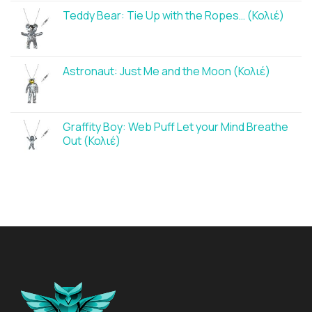
Teddy Bear: Tie Up with the Ropes… (Κολιέ)
Astronaut: Just Me and the Moon (Κολιέ)
Graffity Boy: Web Puff Let your Mind Breathe
Out (Κολιέ)