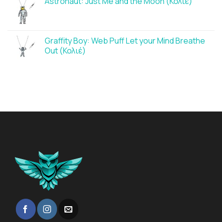
Astronaut: Just Me and the Moon (Κολιέ)
Graffity Boy: Web Puff Let your Mind Breathe
Out (Κολιέ)