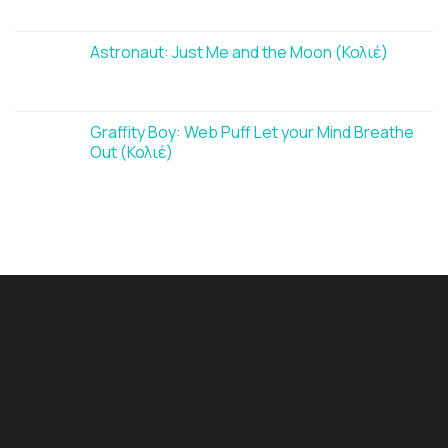
Astronaut: Just Me and the Moon (Κολιέ)
Graffity Boy: Web Puff Let your Mind Breathe
Out (Κολιέ)