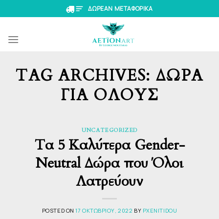
Skip
ΔΩΡΕΑΝ ΜΕΤΑΦΟΡΙΚΑ
to
content
TAG ARCHIVES:
ΔΏΡΑ
ΓΙΑ ΌΛΟΥΣ
UNCATEGORIZED
Τα 5 Καλύτερα Gender-
Neutral Δώρα που Όλοι
Λατρεύουν
POSTED ON
17 ΟΚΤΩΒΡΊΟΥ, 2022
BY
PXENITIDOU